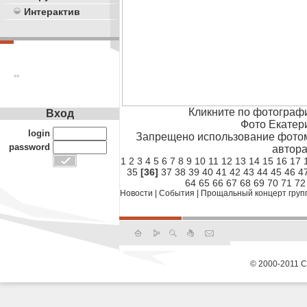
Интерактив
**
Кликните по фотограф
Вход
Фото Екатер
login
Запрещено использование фотом
password
автора
1
2
3
4
5
6
7
8
9
10
11
12
13
14
15
16
17
35
[36]
37
38
39
40
41
42
43
44
45
46
4
64
65
66
67
68
69
70
71
72
Новости
|
События
|
Прощальный концерт группы
© 2000-2011 С