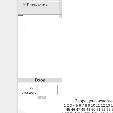
Интерактив
**
Вход
login
password
Запрещено использ
1
2
3
4
5
6
7
8
9
10
11
12
13
1
45
46
47
48
49
50
51
52
53