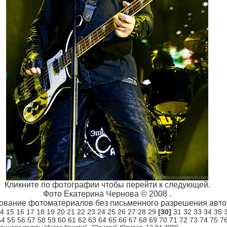
Кликните по фотографии чтобы перейти к следующей.
Фото Екатерина Чернова © 2008 .
ование фотоматериалов без письменного разрешения автор
4
15
16
17
18
19
20
21
22
23
24
25
26
27
28
29
[30]
31
32
33
34
35
54
55
56
57
58
59
60
61
62
63
64
65
66
67
68
69
70
71
72
73
74
75
7