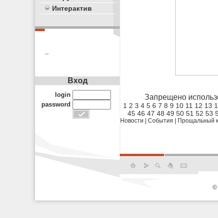
Интерактив
**
Вход
login
Запрещено использ
password
1
2
3
4
5
6
7
8
9
10
11
12
13
1
45
46
47
48
49
50
51
52
53
Новости
|
События
|
Прощальный ко
©