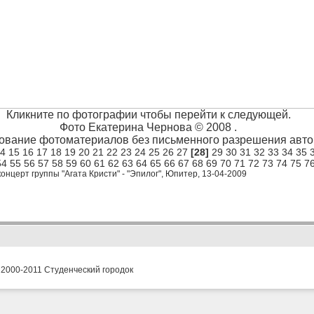
Кликните по фотографии чтобы перейти к следующей.
Фото Екатерина Чернова © 2008 .
ование фотоматериалов без письменного разрешения автор
4
15
16
17
18
19
20
21
22
23
24
25
26
27
[28]
29
30
31
32
33
34
35
54
55
56
57
58
59
60
61
62
63
64
65
66
67
68
69
70
71
72
73
74
75
7
нцерт группы "Агата Кристи" - "Эпилог", Юпитер, 13-04-2009
 2000-2011 Студенческий городок