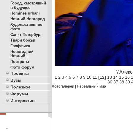
Город, смотрящий
в будущее
Homines urbani
Нижний Новгород
Художественное
фото
Санкт-Петербург
Твари божьи
Граффика
Новогодний
Нижний...
Портреты
Фото форум
©
Алекс
Проекты
1
2
3
4
5
6
7
8
9
10
11
[12]
13
14
15
16
Вузы
36
37
38
39
Фотогалереи
|
Нереальный мир
Полезное
Форумы
Интерактив
**