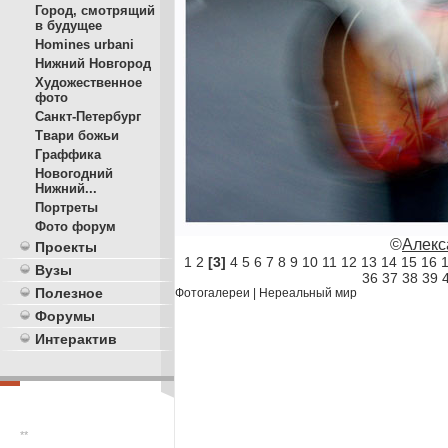
Город, смотрящий
в будущее
Homines urbani
Нижний Новгород
Художественное
фото
Санкт-Петербург
Твари божьи
Граффика
Новогодний
Нижний...
Портреты
Фото форум
©
Алекс
Проекты
1
2
[3]
4
5
6
7
8
9
10
11
12
13
14
15
16
Вузы
36
37
38
39
Полезное
Фотогалереи
|
Нереальный мир
Форумы
Интерактив
**