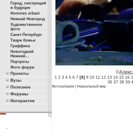
Город, смотрящий
в будущее
Homines urbani
Нижний Новгород
Художественное
фото
Санкт-Петербург
Твари божьи
Граффика
Новогодний
Нижний...
Портреты
Фото форум
©
Алекс
Проекты
1
2
3
4
5
6
7
[8]
9
10
11
12
13
14
15
16
Вузы
36
37
38
39
Фотогалереи
|
Нереальный мир
Полезное
Форумы
Интерактив
**