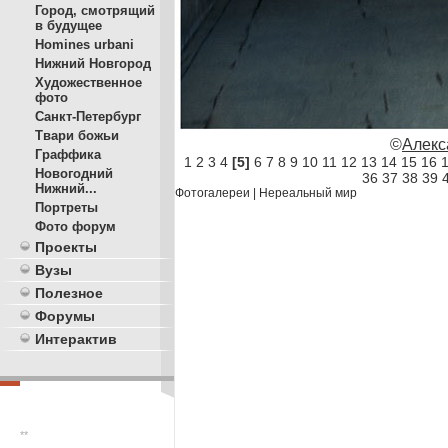
Город, смотрящий
в будущее
Homines urbani
Нижний Новгород
Художественное
фото
Санкт-Петербург
Твари божьи
©
Алекс
Граффика
1
2
3
4
[5]
6
7
8
9
10
11
12
13
14
15
16
Новогодний
36
37
38
39
Нижний...
Фотогалереи
|
Нереальный мир
Портреты
Фото форум
Проекты
Вузы
Полезное
Форумы
Интерактив
**