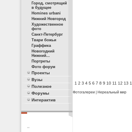
Город, смотрящий
в будущее
Homines urbani
Нижний Новгород
Художественное
фото
Санкт-Петербург
Твари божьи
Граффика
Новогодний
Нижний...
Портреты
Фото форум
Проекты
Вузы
1
2
3
4
5
6
7
8
9
10
11
12
13
1
Полезное
Фотогалереи
|
Нереальный мир
Форумы
Интерактив
**