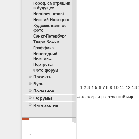
Город, смотрящий
в будущее
Homines urbani
Нижний Новгород
Художественное
фото
Санкт-Петербург
Твари божьи
Граффика
Новогодний
Нижний...
Портреты
Фото форум
Проекты
Вузы
1
2
3
4
5
6
7
8
9
10
11
12
13
Полезное
Фотогалереи
|
Нереальный мир
Форумы
Интерактив
**