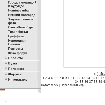
Город, смотрящий
в будущее
Homines urbani
Нижний Новгород
Художественное
фото
Санкт-Петербург
Твари божьи
Граффика
Новогодний
Нижний...
Портреты
Фото форум
Проекты
Вузы
Полезное
(c)
Ив
Форумы
1
2
3
4
5
6
7
8
9
10
11
12
13
14
15
16
17
Интерактив
34
35
36
37
38
39
4
Фотогалереи
|
Нереальный мир
**