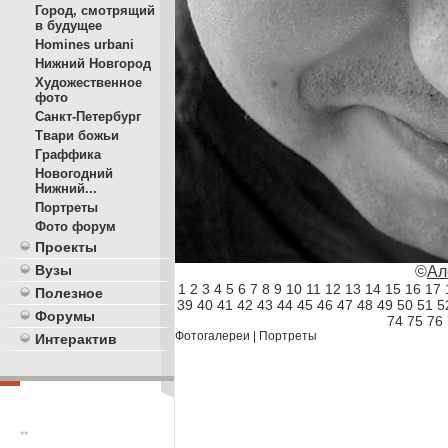
Город, смотрящий
в будущее
Homines urbani
Нижний Новгород
Художественное
фото
Санкт-Петербург
Твари божьи
Граффика
Новогодний
Нижний...
Портреты
Фото форум
Проекты
Вузы
©
Ал
1
2
3
4
5
6
7
8
9
10
11
12
13
14
15
16
17
Полезное
39
40
41
42
43
44
45
46
47
48
49
50
51
5
Форумы
74
75
76
Фотогалереи
|
Портреты
Интерактив
**