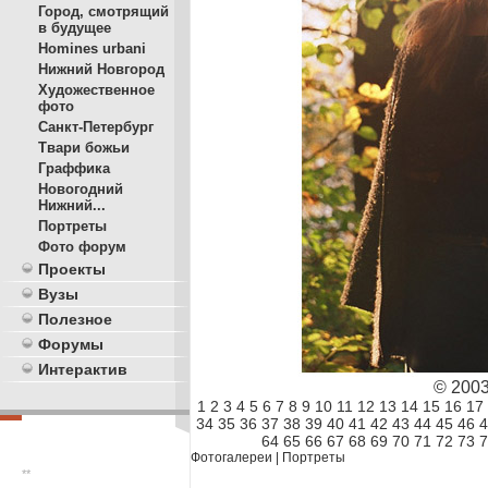
Город, смотрящий
в будущее
Homines urbani
Нижний Новгород
Художественное
фото
Санкт-Петербург
Твари божьи
Граффика
Новогодний
Нижний...
Портреты
Фото форум
Проекты
Вузы
Полезное
Форумы
Интерактив
© 200
1
2
3
4
5
6
7
8
9
10
11
12
13
14
15
16
17
34
35
36
37
38
39
40
41
42
43
44
45
46
4
64
65
66
67
68
69
70
71
72
73
7
Фотогалереи
|
Портреты
**