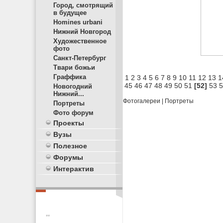
Город, смотрящий
в будущее
Homines urbani
Нижний Новгород
Художественное
фото
Санкт-Петербург
Твари божьи
Граффика
1
2
3
4
5
6
7
8
9
10
11
12
13
1
45
46
47
48
49
50
51
[52]
53
5
Новогодний
Нижний...
Фотогалереи
|
Портреты
Портреты
Фото форум
Проекты
Вузы
Полезное
Форумы
Интерактив
**