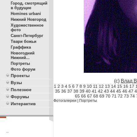
Город, смотрящий
в будущее
Homines urbani
Нижний Новгород
Художественное
фото
Санкт-Петербург
Твари божьи
Граффика
Новогодний
Нижний...
Портреты
Фото форум
Проекты
(с)
Влад В
Вузы
1
2
3
4
5
6
7
8
9
10
11
12
13
14
15
16
17
Полезное
35
36
37
38
39
40
41
42
43
44
45
46
47
4
65
66
67
68
69
70
71
72
73
74
Форумы
Фотогалереи
|
Портреты
Интерактив
**