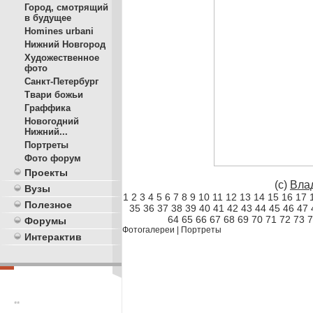
Город, смотрящий
в будущее
Homines urbani
Нижний Новгород
Художественное
фото
Санкт-Петербург
Твари божьи
Граффика
Новогодний
Нижний...
Портреты
Фото форум
Проекты
(с)
Вла
Вузы
1
2
3
4
5
6
7
8
9
10
11
12
13
14
15
16
17
Полезное
35
36
37
38
39
40
41
42
43
44
45
46
47
64
65
66
67
68
69
70
71
72
73
7
Форумы
Фотогалереи
|
Портреты
Интерактив
**