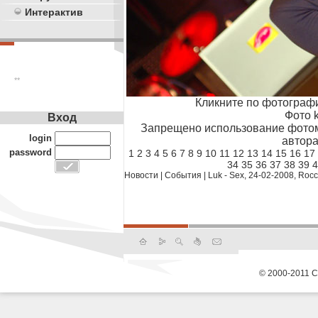
Интерактив
**
Кликните по фотограф
Фото k
Вход
Запрещено использование фотом
login
автора
password
1
2
3
4
5
6
7
8
9
10
11
12
13
14
15
16
17
34
35
36
37
38
39
4
Новости
|
События
|
Luk - Sex, 24-02-2008, Roc
© 2000-2011 С