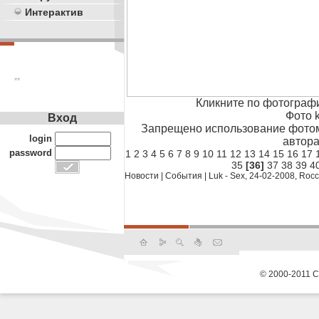
Интерактив
**
Кликните по фотограф
Фото k
Вход
Запрещено использование фотом
login
автора
password
1
2
3
4
5
6
7
8
9
10
11
12
13
14
15
16
17
35
[36]
37
38
39
4
Новости
|
События
|
Luk - Sex, 24-02-2008, Roc
© 2000-2011 С