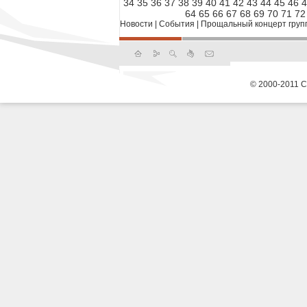
34
35
36
37
38
39
40
41
42
43
44
45
46
4
64
65
66
67
68
69
70
71
72
Новости
|
События
|
Прощальный концерт группы
© 2000-2011 С