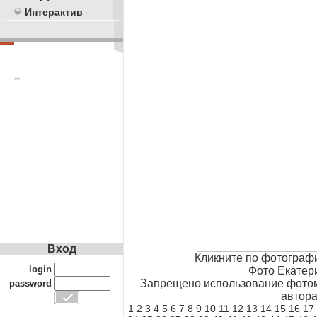
Интерактив
**
Вход
Кликните по фотограф
login
Фото Екатер
Запрещено использование фотом
password
автора
1
2
3
4
5
6
7
8
9
10
11
12
13
14
15
16
17