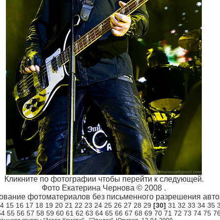
Кликните по фотографии чтобы перейти к следующей.
Фото Екатерина Чернова © 2008 .
ование фотоматериалов без письменного разрешения автор
4
15
16
17
18
19
20
21
22
23
24
25
26
27
28
29
[30]
31
32
33
34
35
54
55
56
57
58
59
60
61
62
63
64
65
66
67
68
69
70
71
72
73
74
75
7