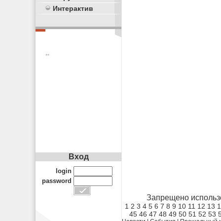
Интерактив
**
Вход
login
password
Запрещено использ
1
2
3
4
5
6
7
8
9
10
11
12
13
1
45
46
47
48
49
50
51
52
53