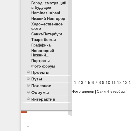
Город, смотрящий
в будущее
Homines urbani
Нижний Новгород
Художественное
фото
Санкт-Петербург
Твари божьи
Граффика
Новогодний
Нижний...
Портреты
Фото форум
Проекты
Вузы
1
2
3
4
5
6
7
8
9
10
11
12
13
1
Полезное
Фотогалереи
|
Санкт-Петербург
Форумы
Интерактив
**