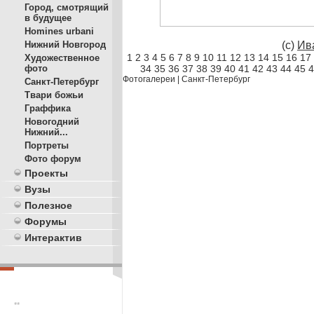
Город, смотрящий
в будущее
Homines urbani
(c)
Ив
Нижний Новгород
1
2
3
4
5
6
7
8
9
10
11
12
13
14
15
16
17
Художественное
34
35
36
37
38
39
40
41
42
43
44
45
4
фото
Фотогалереи
|
Санкт-Петербург
Санкт-Петербург
Твари божьи
Граффика
Новогодний
Нижний...
Портреты
Фото форум
Проекты
Вузы
Полезное
Форумы
Интерактив
**