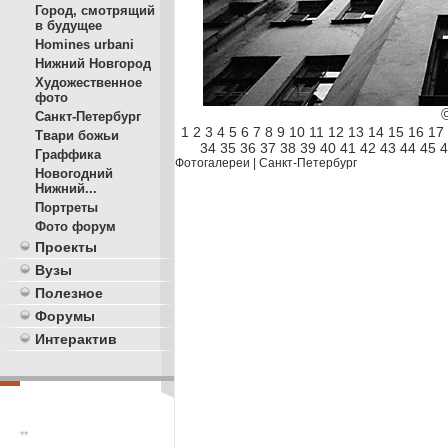
Город, смотрящий
в будущее
Homines urbani
Нижний Новгород
Художественное
фото
Санкт-Петербург
1
2
3
4
5
6
7
8
9
10
11
12
13
14
15
16
17
Твари божьи
34
35
36
37
38
39
40
41
42
43
44
45
4
Граффика
Фотогалереи
|
Санкт-Петербург
Новогодний
Нижний...
Портреты
Фото форум
Проекты
Вузы
Полезное
Форумы
Интерактив
**