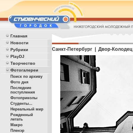
Главная
Новости
Санкт-Петербург | Двор-Колодец
Рубрики
PlayDJ
Творчество
Фотогалереи
Поиск по архиву
Фото дня
Последние
поступления
Фотоприколы
Студенты...
Нереальный мир
Рожденный
летать
Макро
Пленэр