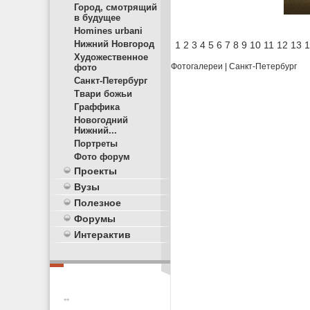
Город, смотрящий
в будущее
Homines urbani
Нижний Новгород
1
2
3
4
5
6
7
8
9
10
11
12
13
1
Художественное
Фотогалереи
|
Санкт-Петербург
фото
Санкт-Петербург
Твари божьи
Граффика
Новогодний
Нижний...
Портреты
Фото форум
Проекты
Вузы
Полезное
Форумы
Интерактив
**