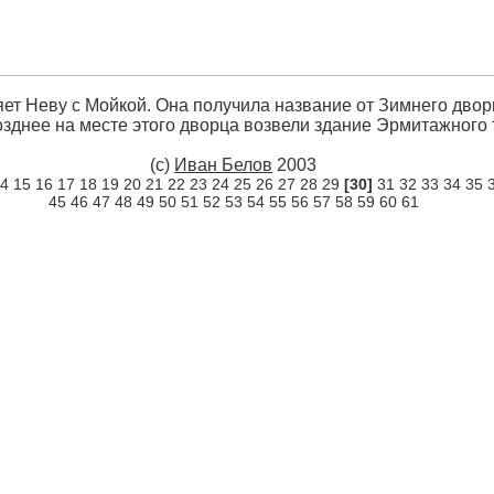
ет Неву с Мойкой. Она получила название от Зимнего двор
позднее на месте этого дворца возвели здание Эрмитажного 
(c)
Иван Белов
2003
4
15
16
17
18
19
20
21
22
23
24
25
26
27
28
29
[30]
31
32
33
34
35
45
46
47
48
49
50
51
52
53
54
55
56
57
58
59
60
61