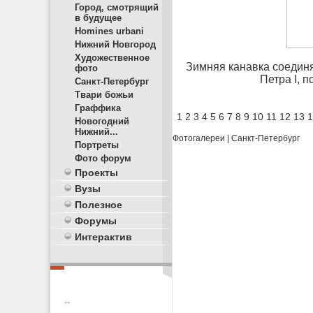
Город, смотрящий
в будущее
Homines urbani
Нижний Новгород
Художественное
Зимняя канавка соединя
фото
Петра I, 
Санкт-Петербург
Твари божьи
Граффика
1
2
3
4
5
6
7
8
9
10
11
12
13
1
Новогодний
Нижний...
Фотогалереи
|
Санкт-Петербург
Портреты
Фото форум
Проекты
Вузы
Полезное
Форумы
Интерактив
**