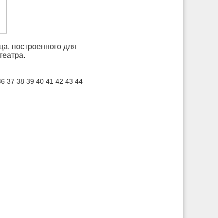
ца, построенного для
театра.
36
37
38
39
40
41
42
43
44